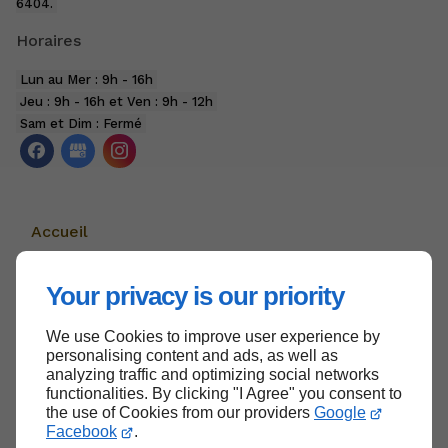
6404.
Horaires
Lun au Mer : 9h - 16h
Jeu : 9h - 16h et Ven : 9h - 12h
Sam et Dim : Fermé
Accueil
Nous contacter
Your privacy is our priority
Politique de confidentialité
Plan du site
We use Cookies to improve user experience by
personalising content and ads, as well as
analyzing traffic and optimizing social networks
functionalities. By clicking "I Agree" you consent to
the use of Cookies from our providers
Google
Haut de page
Facebook
.