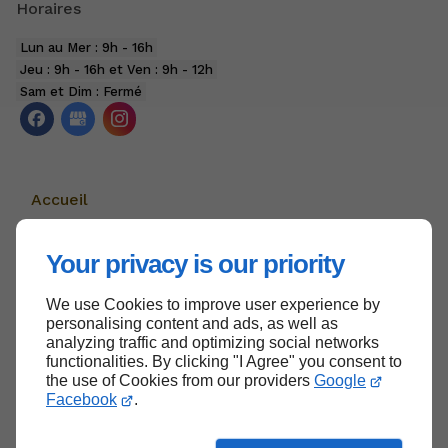
Horaires
Lun au Mer : 9h - 16h
Jeu : 9h - 16h et Ven : 9h - 12h
Sam et Dim : Fermé
Accueil
Nous contacter
Your privacy is our priority
Politique de confidentialité
Plan du site
We use Cookies to improve user experience by
personalising content and ads, as well as
analyzing traffic and optimizing social networks
functionalities. By clicking "I Agree" you consent to
the use of Cookies from our providers
Google
Haut de page
Facebook
.