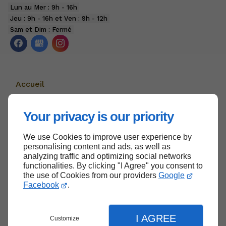
Lun au Mer : 9h - 16h
Jeu : 9h - 16h et Ven : 9h - 12h
Sam et Dim : Fermé
Accueil
Nous contacter
Your privacy is our priority
Politique de confidentialité
Plan du site
We use Cookies to improve user experience by
personalising content and ads, as well as
analyzing traffic and optimizing social networks
functionalities. By clicking "I Agree" you consent to
the use of Cookies from our providers
Google
Haut de page
Facebook
.
I AGREE
Customize